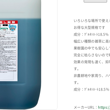
いろいろな場所で使え
お得な大型規格です
成分：ｸﾞﾙﾎｼﾈ-ﾄ18.5%
幅広い種類の雑草に高
果樹園の中でも安心し
完全に枯らさないので
効果の発現も速く、抑
す。
非農耕地や家周り、ハ
す。
カートに追加しました。
成分：ｸﾞﾙﾎｼﾈｰﾄ18.5％
メーカーURL：
https:/
お買い物を続ける
カートへ進む