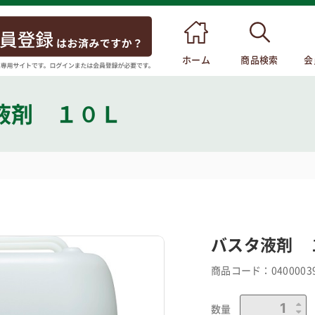
ホーム
商品検索
会
液剤 １０Ｌ
バスタ液剤 
商品コード：
0400003
数量