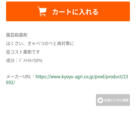
カートに入れる
カートに追加しました。
園芸殺菌剤
カートへ進む
はくさい、きゃべつのべと病対策に
低コスト薬剤です
成分：ｼﾞﾒﾄﾓﾙﾌ50%
お買い物を続ける
メーカーURL：
https://www.kyoyu-agri.co.jp/prod/product/23
692/
お気に入りに登録