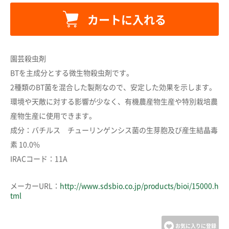
カートに入れる
園芸殺虫剤
カートに追加しました。
BTを主成分とする微生物殺虫剤です。
2種類のBT菌を混合した製剤なので、安定した効果を示します。
カートへ進む
環境や天敵に対する影響が少なく、有機農産物生産や特別栽培農
産物生産に使用できます。
成分：バチルス チューリンゲンシス菌の生芽胞及び産生結晶毒
お買い物を続ける
素 10.0%
IRACコード：11A
メーカーURL：
http://www.sdsbio.co.jp/products/bioi/15000.h
tml
お気に入りに登録