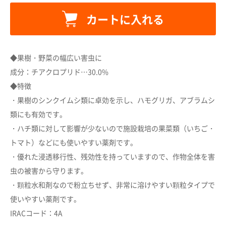
カートに入れる
◆果樹・野菜の幅広い害虫に
成分：チアクロプリド…30.0%
◆特徴
カートに追加しました。
・果樹のシンクイムシ類に卓効を示し、ハモグリガ、アブラムシ
類にも有効です。
カートへ進む
・ハチ類に対して影響が少ないので施設栽培の果菜類（いちご・
トマト）などにも使いやすい薬剤です。
・優れた浸透移行性、残効性を持っていますので、作物全体を害
お買い物を続ける
虫の被害から守ります。
・顆粒水和剤なので粉立ちせず、非常に溶けやすい顆粒タイプで
使いやすい薬剤です。
IRACコード：4A