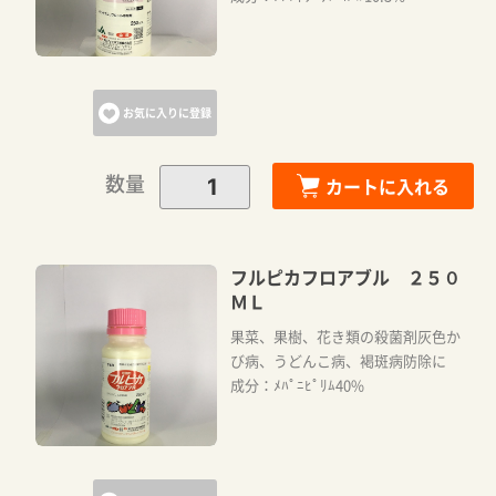
お気に入りに登録
数量
カートに入れる
フルピカフロアブル ２５０
ＭＬ
果菜、果樹、花き類の殺菌剤灰色か
び病、うどんこ病、褐斑病防除に
成分：ﾒﾊﾟﾆﾋﾟﾘﾑ40%