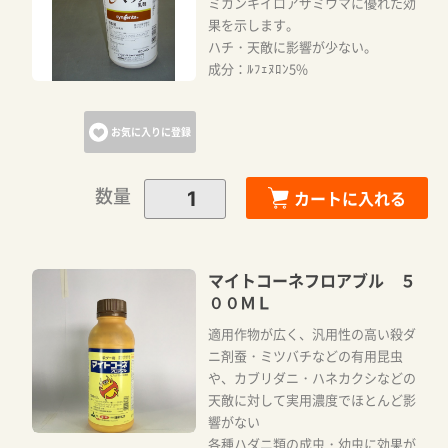
ミカンキイロアザミウマに優れた効
果を示します。
ハチ・天敵に影響が少ない。
成分：ﾙﾌｪﾇﾛﾝ5%
お気に入りに登録
数量
カートに入れる
マイトコーネフロアブル ５
００ＭＬ
適用作物が広く、汎用性の高い殺ダ
ニ剤蚕・ミツバチなどの有用昆虫
や、カブリダニ・ハネカクシなどの
天敵に対して実用濃度でほとんど影
響がない
各種ハダニ類の成虫・幼虫に効果が