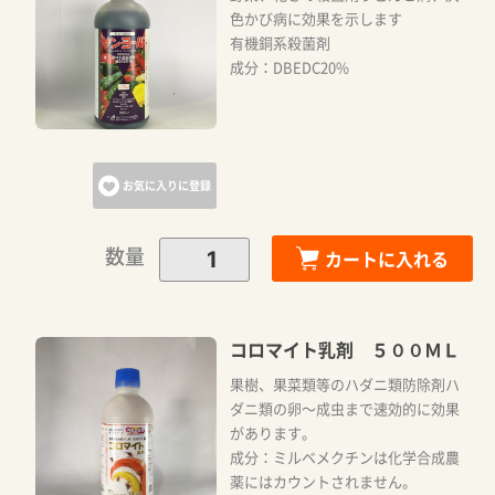
色かび病に効果を示します
有機銅系殺菌剤
成分：DBEDC20%
カートに追加しました。
カートへ進む
お気に入りに登録
数量
カートに入れる
お買い物を続ける
コロマイト乳剤 ５００ＭＬ
果樹、果菜類等のハダニ類防除剤ハ
ダニ類の卵～成虫まで速効的に効果
があります。
成分：ミルベメクチンは化学合成農
薬にはカウントされません。