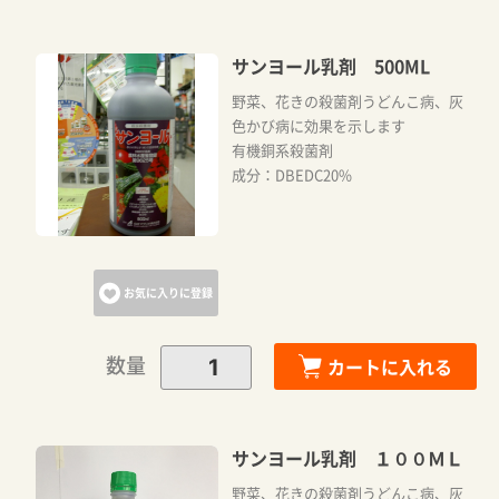
サンヨール乳剤 500ML
野菜、花きの殺菌剤うどんこ病、灰
色かび病に効果を示します
有機銅系殺菌剤
成分：DBEDC20%
お気に入りに登録
数量
カートに入れる
サンヨール乳剤 １００ＭＬ
野菜、花きの殺菌剤うどんこ病、灰