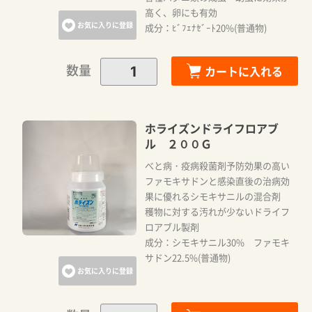
高く、卵にも有効
お気に入りに登録
成分：ﾋﾞﾌｪﾅｾﾞｰﾄ20%(普通物)
数量
カートに入れる
ホライズンドライフロアブ
ル ２００Ｇ
べと病・疫病殺菌剤予防効果の高い
ファモキサドンと感染直後の治病効
果に優れるシモキサニルの混合剤
穫物に対する汚れが少ないドライフ
ロアブル製剤
成分：シモキサニル30% ファモキ
サドン22.5%(普通物)
お気に入りに登録