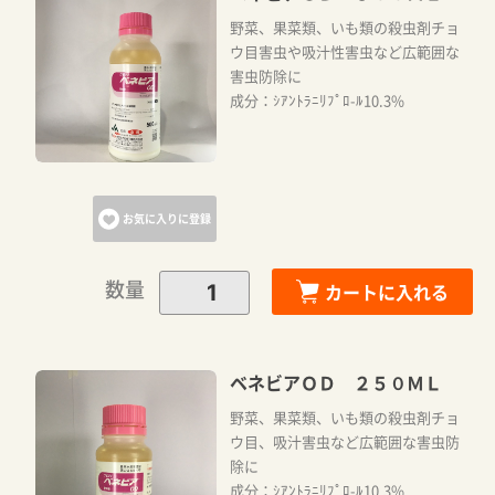
野菜、果菜類、いも類の殺虫剤チョ
ウ目害虫や吸汁性害虫など広範囲な
害虫防除に
成分：ｼｱﾝﾄﾗﾆﾘﾌﾟﾛ-ﾙ10.3%
お気に入りに登録
数量
カートに入れる
ベネビアＯＤ ２５０ＭＬ
野菜、果菜類、いも類の殺虫剤チョ
ウ目、吸汁害虫など広範囲な害虫防
除に
成分：ｼｱﾝﾄﾗﾆﾘﾌﾟﾛ-ﾙ10.3%