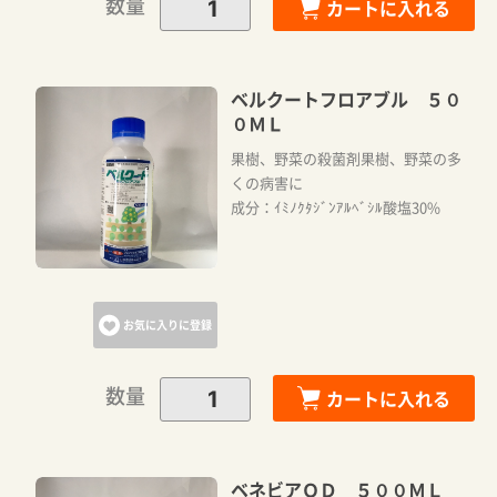
数量
カートに入れる
ベルクートフロアブル ５０
０ＭＬ
果樹、野菜の殺菌剤果樹、野菜の多
くの病害に
成分：ｲﾐﾉｸﾀｼﾞﾝｱﾙﾍﾞｼﾙ酸塩30%
お気に入りに登録
数量
カートに入れる
ベネビアＯＤ ５００ＭＬ