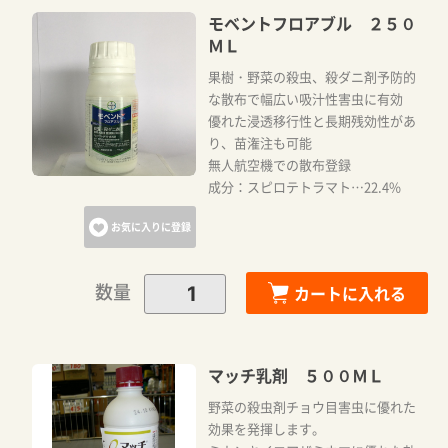
モベントフロアブル ２５０
ＭＬ
果樹・野菜の殺虫、殺ダニ剤予防的
な散布で幅広い吸汁性害虫に有効
優れた浸透移行性と長期残効性があ
り、苗潅注も可能
無人航空機での散布登録
成分：スピロテトラマト…22.4%
お気に入りに登録
数量
カートに入れる
マッチ乳剤 ５００ＭＬ
野菜の殺虫剤チョウ目害虫に優れた
効果を発揮します。