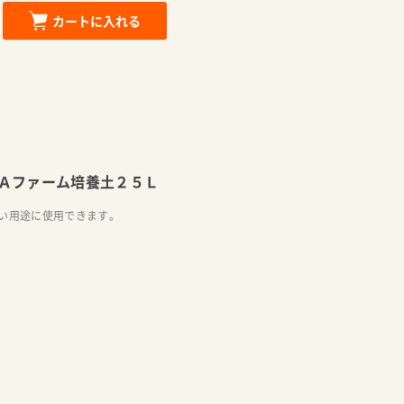
カートに入れる
Ａファーム培養土２５Ｌ
い用途に使用できます。
カートに追加しました。
お買い物を続ける
カートへ進む