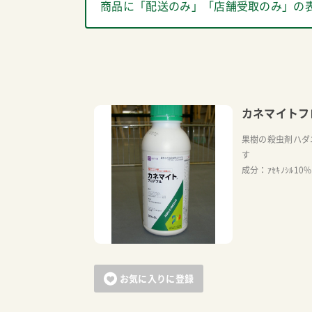
商品に「配送のみ」「店舗受取のみ」の
カネマイトフ
果樹の殺虫剤ハダ
す
成分：ｱｾｷﾉｼﾙ10%
お気に入りに登録