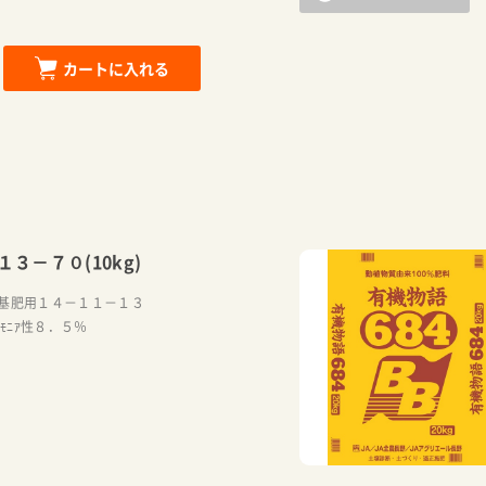
カートに入れる
３－７０(10kg)
基肥用１４－１１－１３
ﾓﾆｱ性８．５％