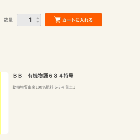
数量
カートに入れる
ＢＢ 有機物語６８４特号
動植物質由来100%肥料 6-8-4 苦土1