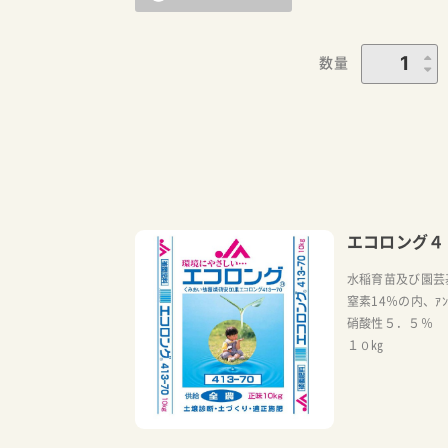
数量
エコロング４１
水稲育苗及び園芸
窒素14％の内、ｱﾝ
硝酸性５．５％
１０㎏