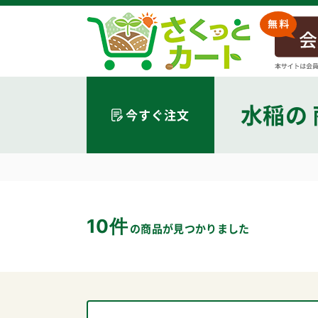
水稲
の
今すぐ注文
10件
の商品が見つかりました