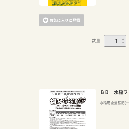
お気に入りに登録
数量
ＢＢ 水稲ワ
水稲用全量基肥(一発肥