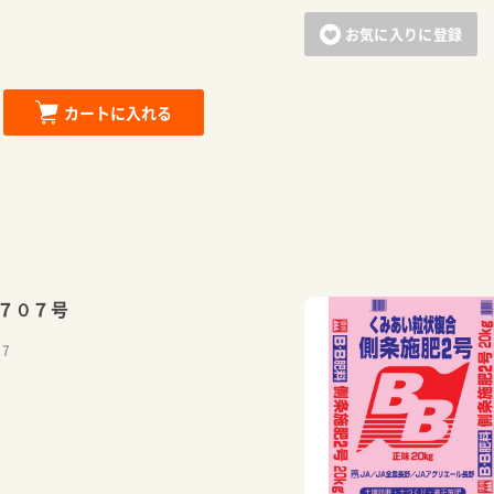
お気に入りに登録
カートに追加しました。
カートに入れる
お買い物を続ける
カートへ進む
７０７号
17