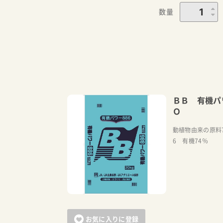
数量
ＢＢ 有機パ
Ｏ
動植物由来の原料7
6 有機74％
お気に入りに登録