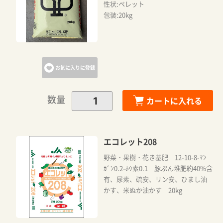
性状:ペレット
包装:20kg
お気に入りに登録
数量
カートに入れる
エコレット208
野菜・果樹・花き基肥 12-10-8-ﾏﾝ
ｶﾞﾝ0.2-ﾎｳ素0.1 豚ぷん堆肥約40%含
有、尿素、硫安、リン安、ひまし油
かす、米ぬか油かす 20kg