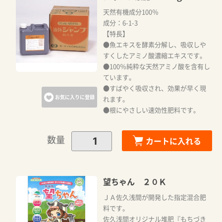
天然有機成分100％
成分：6-1-3
【特長】
●魚エキスを酵素分解し、吸収しや
すくしたアミノ酸濃縮エキスです。
●100％純粋な天然アミノ酸を含有し
ています。
●すばやく吸収され、効果が早く現
お気に入りに登録
れます。
●根にやさしい速効性肥料です。
数量
カートに入れる
望ちゃん ２０Ｋ
ＪＡ佐久浅間が開発した指定混合肥
料です。
佐久浅間オリジナル堆肥『もちづき