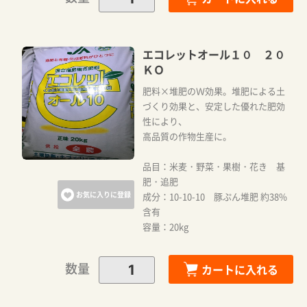
エコレットオール１０ ２０
ＫＯ
肥料×堆肥のＷ効果。堆肥による土
づくり効果と、安定した優れた肥効
性により、
高品質の作物生産に。
品目：米麦・野菜・果樹・花き 基
肥・追肥
お気に入りに登録
成分：10-10-10 豚ぷん堆肥 約38%
含有
容量：20kg
カートに追加しました。
数量
カートに入れる
カートへ進む