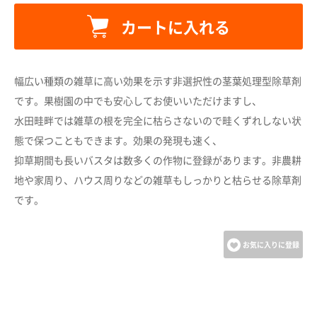
カートに入れる
カートに追加しました。
幅広い種類の雑草に高い効果を示す非選択性の茎葉処理型除草剤
カートへ進む
です。果樹園の中でも安心してお使いいただけますし、
水田畦畔では雑草の根を完全に枯らさないので畦くずれしない状
態で保つこともできます。効果の発現も速く、
お買い物を続ける
抑草期間も長いバスタは数多くの作物に登録があります。非農耕
地や家周り、ハウス周りなどの雑草もしっかりと枯らせる除草剤
です。
お気に入りに登録