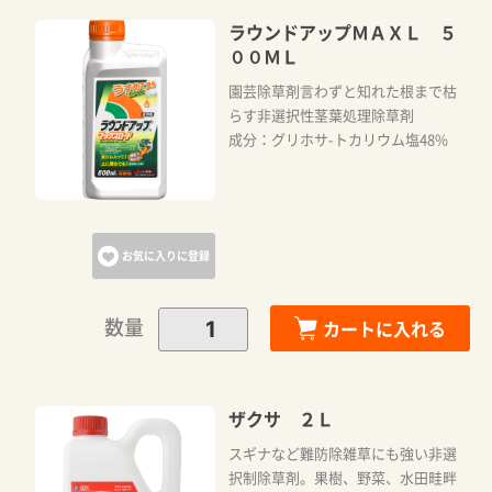
ラウンドアップＭＡＸＬ ５
００ＭＬ
園芸除草剤言わずと知れた根まで枯
らす非選択性茎葉処理除草剤
成分：グリホサ-トカリウム塩48%
お気に入りに登録
数量
カートに入れる
ザクサ ２Ｌ
スギナなど難防除雑草にも強い非選
択制除草剤。果樹、野菜、水田畦畔