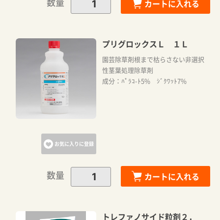
数量
カートに入れる
プリグロックスＬ １Ｌ
園芸除草剤根まで枯らさない非選択
性茎葉処理除草剤
成分：ﾊﾟﾗｺ-ﾄ5% ｼﾞｸﾜｯﾄ7%
お気に入りに登録
数量
カートに入れる
トレファノサイド粒剤２．