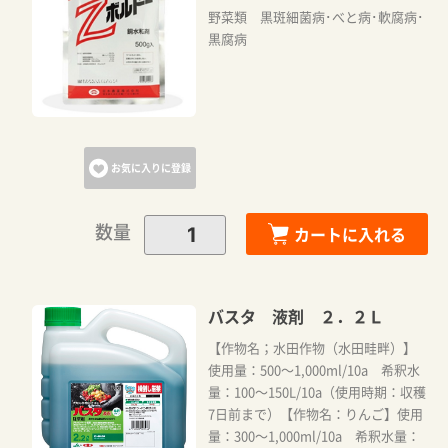
野菜類 黒斑細菌病･べと病･軟腐病･
黒腐病
カートに追加しました。
カートへ進む
お気に入りに登録
お買い物を続ける
数量
カートに入れる
バスタ 液剤 ２．２Ｌ
【作物名；水田作物（水田畦畔）】
使用量：500～1,000ml/10a 希釈水
量：100～150L/10a（使用時期：収穫
7日前まで）【作物名：りんご】使用
量：300～1,000ml/10a 希釈水量：