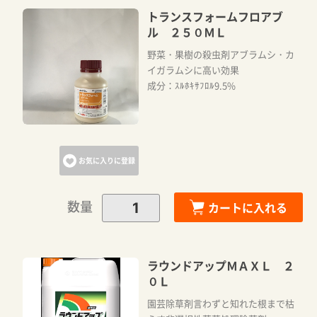
トランスフォームフロアブ
ル ２５０ＭＬ
野菜・果樹の殺虫剤アブラムシ・カ
イガラムシに高い効果
成分：ｽﾙﾎｷｻﾌﾛﾙ9.5%
お気に入りに登録
数量
カートに入れる
ラウンドアップＭＡＸＬ ２
０Ｌ
園芸除草剤言わずと知れた根まで枯