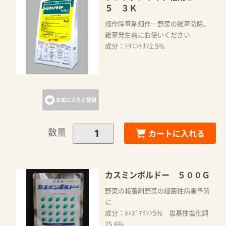
５ ３Ｋ
畑作除草剤畑作・野菜の雑草防除。
雑草発生前にお使いください
成分：ﾄﾘﾌﾙﾗﾘﾝ2.5%
お気に入りに登録
数量
カートに入れる
カスミンボルドー ５００Ｇ
野菜の殺菌剤野菜の細菌性病害予防
に
成分：ｶｽｶﾞﾏｲｼﾝ5% 塩基性塩化銅
75.6%