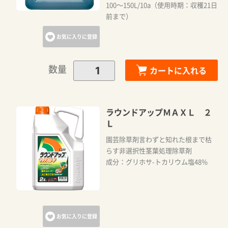
100～150L/10a（使用時期：収穫21日
前まで）
お気に入りに登録
数量
カートに入れる
ラウンドアップＭＡＸＬ ２
Ｌ
園芸除草剤言わずと知れた根まで枯
らす非選択性茎葉処理除草剤
成分：グリホサ-トカリウム塩48%
お気に入りに登録