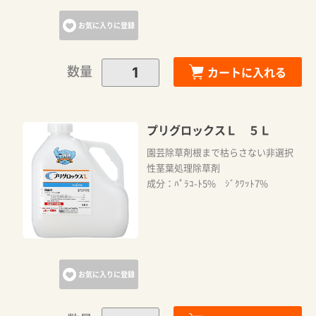
お気に入りに登録
数量
カートに入れる
プリグロックスＬ ５Ｌ
園芸除草剤根まで枯らさない非選択
性茎葉処理除草剤
成分：ﾊﾟﾗｺ-ﾄ5% ｼﾞｸﾜｯﾄ7%
お気に入りに登録