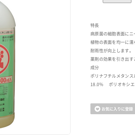
特長
病原菌の細胞表面にニ
植物の表面を均一に濡
耐雨性が向上します。
薬剤の効果を引き出す
成分
ポリナフチルメタン
18.0％ ポリオキシ
カートに追加しました。
お気に入りに登録
お買い物を続ける
カートへ進む