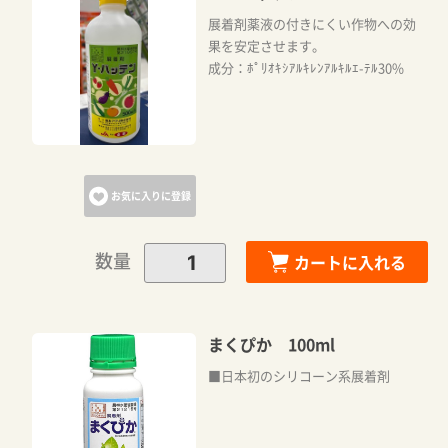
展着剤薬液の付きにくい作物への効
果を安定させます。
成分：ﾎﾟﾘｵｷｼｱﾙｷﾚﾝｱﾙｷﾙｴ-ﾃﾙ30%
お気に入りに登録
数量
カートに入れる
まくぴか 100ml
■日本初のシリコーン系展着剤