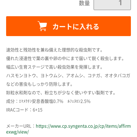
数量
カートに入れる
カートに追加しました。
速効性と残効性を兼ね備えた理想的な殺虫剤です。
優れた浸達性で葉の裏や卵の中にまで届いて鋭く殺虫します。
カートへ進む
幅広い生育ステージで高い殺虫効果を発揮します。
ハスモンヨトウ、ヨトウムシ、アオムシ、コナガ、オオタバコガ
などの害虫もしっかり防除します。
お買い物を続ける
顆粒水和剤なので、粉立ちが少なく使いやすい製剤です。
成分：ｴﾏﾒｸﾁﾝ安息香酸塩0.7% ﾙﾌｪﾇﾛﾝ2.5%
IRACコード：6+15
メーカーURL：
https://www.cp.syngenta.co.jp/cp/items/affirm
exwg/view/