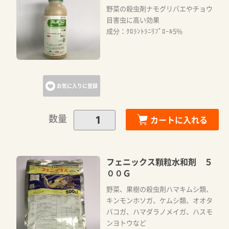
野菜の殺虫剤ナモグリバエやチョウ
目害虫に高い効果
カートに追加しました。
成分：ｸﾛﾗﾝﾄﾗﾆﾘﾌﾟﾛｰﾙ5%
カートへ進む
お気に入りに登録
お買い物を続ける
数量
カートに入れる
フェニックス顆粒水和剤 ５
００Ｇ
野菜、果樹の殺虫剤ハマキムシ類、
キンモンホソガ、ケムシ類、オオタ
バコガ、ハマダラノメイガ、ハスモ
ンヨトウなど