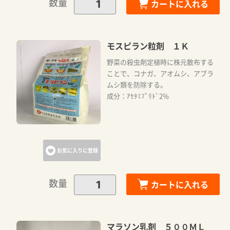
数量
カートに入れる
モスピラン粒剤 １Ｋ
野菜の殺虫剤定植時に株元散布する
ことで、コナガ、アオムシ、アブラ
ムシ類を防除する。
成分：ｱｾﾀﾐﾌﾟﾘﾄﾞ2%
お気に入りに登録
数量
カートに入れる
マラソン乳剤 ５００ＭＬ