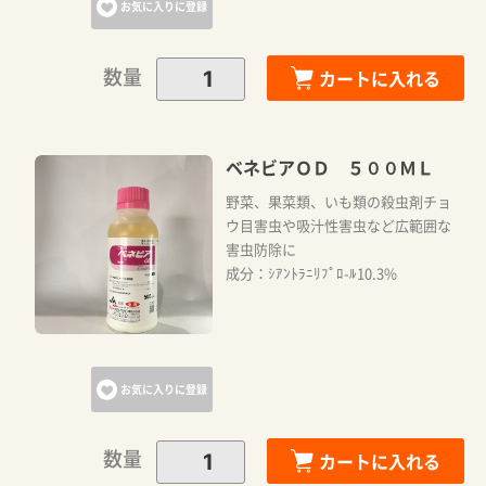
お気に入りに登録
数量
カートに入れる
ベネビアＯＤ ５００ＭＬ
野菜、果菜類、いも類の殺虫剤チョ
ウ目害虫や吸汁性害虫など広範囲な
害虫防除に
成分：ｼｱﾝﾄﾗﾆﾘﾌﾟﾛ-ﾙ10.3%
お気に入りに登録
数量
カートに入れる