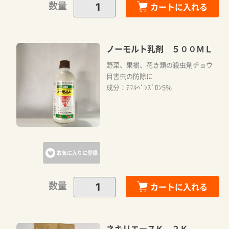
数量
カートに入れる
ノーモルト乳剤 ５００ＭＬ
野菜、果樹、花き類の殺虫剤チョウ
目害虫の防除に
成分：ﾃﾌﾙﾍﾞﾝｽﾞﾛﾝ5%
お気に入りに登録
数量
カートに入れる
ネキリエースＫ ２Ｋ