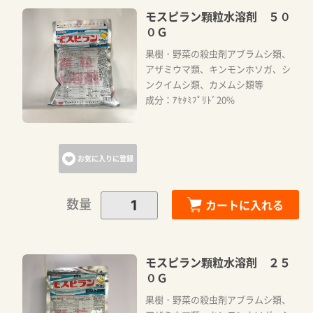
モスピラン顆粒水溶剤 ５０
０Ｇ
果樹・野菜の殺虫剤アブラムシ類、
アザミウマ類、キンモンホソガ、シ
ンクイムシ類、カメムシ類等
成分：ｱｾﾀﾐﾌﾟﾘﾄﾞ20%
お気に入りに登録
数量
カートに入れる
モスピラン顆粒水溶剤 ２５
０Ｇ
果樹・野菜の殺虫剤アブラムシ類、