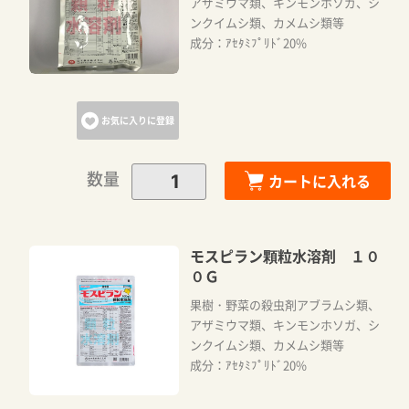
アザミウマ類、キンモンホソガ、シ
ンクイムシ類、カメムシ類等
成分：ｱｾﾀﾐﾌﾟﾘﾄﾞ20%
お気に入りに登録
数量
カートに入れる
モスピラン顆粒水溶剤 １０
０Ｇ
果樹・野菜の殺虫剤アブラムシ類、
アザミウマ類、キンモンホソガ、シ
ンクイムシ類、カメムシ類等
成分：ｱｾﾀﾐﾌﾟﾘﾄﾞ20%