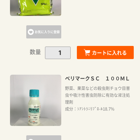
お気に入りに登録
数量
カートに入れる
ベリマークＳＣ １００ＭＬ
野菜、果菜などの殺虫剤チョウ目害
虫や吸汁性害虫防除に有効な灌注処
理剤
成分：ｼｱﾝﾄﾗﾆﾘﾌﾟﾛ-ﾙ18.7%