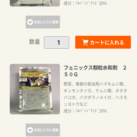
成分：ﾌﾙﾍﾞﾝｼﾞｱﾐﾄﾞ20%
お気に入りに登録
数量
カートに入れる
フェニックス顆粒水和剤 ２
５０Ｇ
野菜、果樹の殺虫剤ハマキムシ類、
キンモンホソガ、ケムシ類、オオタ
バコガ、ハマダラノメイガ、ハスモ
ンヨトウなど
成分：ﾌﾙﾍﾞﾝｼﾞｱﾐﾄﾞ20%
お気に入りに登録