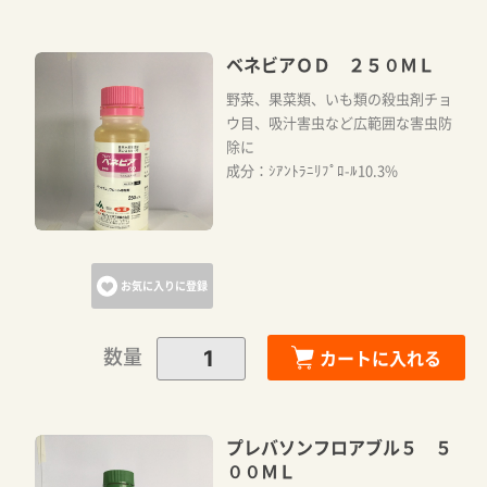
ベネビアＯＤ ２５０ＭＬ
野菜、果菜類、いも類の殺虫剤チョ
ウ目、吸汁害虫など広範囲な害虫防
除に
成分：ｼｱﾝﾄﾗﾆﾘﾌﾟﾛ-ﾙ10.3%
お気に入りに登録
数量
カートに入れる
プレバソンフロアブル５ ５
００ＭＬ