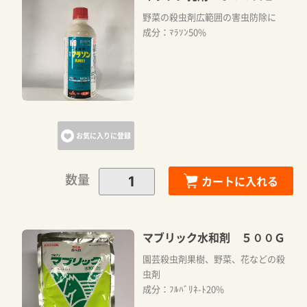
野菜の殺虫剤広範囲の害虫防除に
成分：ﾏﾗｿﾝ50%
お気に入りに登録
数量
カートに入れる
マブリック水和剤 ５００Ｇ
園芸殺虫剤果樹、野菜、花などの殺
虫剤
成分：ﾌﾙﾊﾞﾘﾈ-ﾄ20%