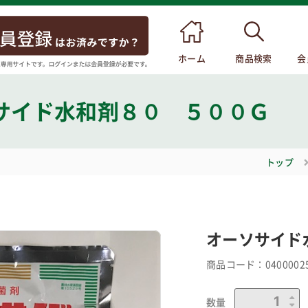
ホーム
商品検索
会
サイド水和剤８０ ５００Ｇ
トップ
オーソサイド
商品コード：
0400002
数量