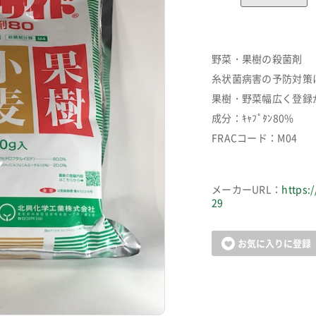
野菜・果樹の殺菌剤
糸状菌病害の予防対策
果樹・野菜幅広く登録
成分：ｷｬﾌﾟﾀﾝ80%
FRACコード：M04
メーカーURL：
https:
29
お気に入りに登録
カートに追加しました。
お買い物を続ける
カートへ進む