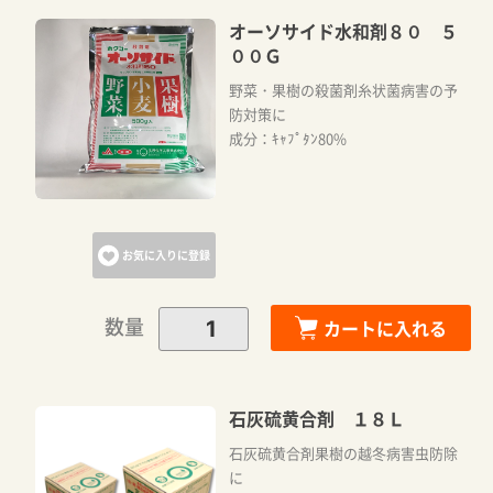
オーソサイド水和剤８０ ５
００Ｇ
野菜・果樹の殺菌剤糸状菌病害の予
防対策に
成分：ｷｬﾌﾟﾀﾝ80%
お気に入りに登録
数量
カートに入れる
石灰硫黄合剤 １８Ｌ
石灰硫黄合剤果樹の越冬病害虫防除
に