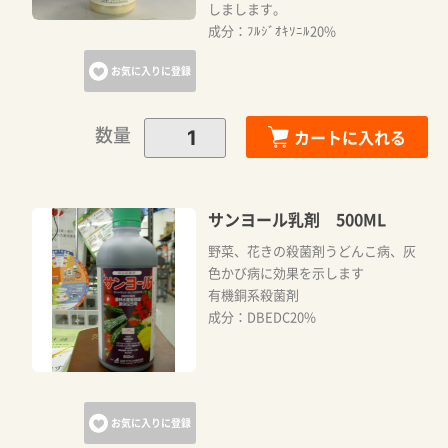
しまします。
成分：ﾌﾙｼﾞｵｷｿﾆﾙ20%
お気に入りに登録
数量
カートに入れる
サンヨール乳剤 500ML
野菜、花きの殺菌剤うどんこ病、灰
色かび病に効果を示します
有機銅系殺菌剤
成分：DBEDC20%
お気に入りに登録