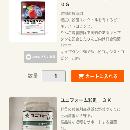
０Ｇ
果樹の殺菌剤
幅広い殺菌スペクトルを有するピコ
キシストロビンと、
りんご病害防除で実績のあるキャプ
タンを配合したりんご向け総合殺菌
剤です。
キャプタン…50.0％ ピコキシストロ
お気に入りに登録
ビン…7.0％
数量
カートに入れる
ユニフォーム粒剤 ３Ｋ
野菜の殺菌剤高品質な野菜づくりに
土壌病害から守る。
高品質な収穫をサポートする殺菌
剤。