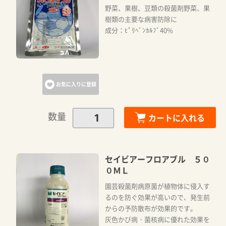
野菜、果樹、豆類の殺菌剤野菜、果
樹類の主要な病害防除に
成分：ﾋﾟﾘﾍﾞﾝｶﾙﾌﾞ40%
お気に入りに登録
数量
カートに入れる
カートに追加しました。
カートへ進む
セイビアーフロアブル ５０
０ＭＬ
園芸殺菌剤病原菌が植物体に侵入す
お買い物を続ける
るのを防ぐ効果が高いので、発生前
からの予防散布が効果的です。
灰色かび病・菌核病に優れた効果を