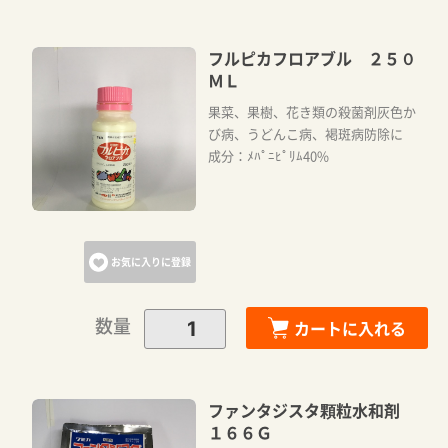
フルピカフロアブル ２５０
ＭＬ
果菜、果樹、花き類の殺菌剤灰色か
び病、うどんこ病、褐斑病防除に
成分：ﾒﾊﾟﾆﾋﾟﾘﾑ40%
お気に入りに登録
数量
カートに入れる
ファンタジスタ顆粒水和剤
１６６Ｇ