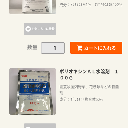
成分：ﾒﾀﾗｷｼﾙM1% ｱｿﾞｷｼｽﾄﾛﾋﾞﾝ2%
お気に入りに登録
数量
カートに入れる
ポリオキシンＡＬ水溶剤 １
００Ｇ
園芸殺菌剤野菜、花き類などの殺菌
剤
成分：ﾎﾟﾘｵｷｼﾝ複合体50%