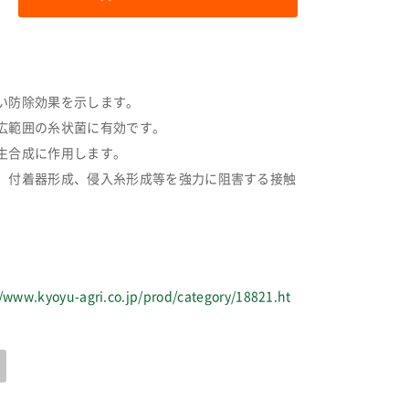
い防除効果を示します。
広範囲の糸状菌に有効です。
生合成に作用します。
、付着器形成、侵入糸形成等を強力に阻害する接触
//www.kyoyu-agri.co.jp/prod/category/18821.ht