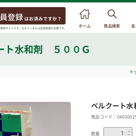
ホーム
商品検索
会
ート水和剤 ５００Ｇ
ト
ベルクート水
商品コード：
0400002
数量