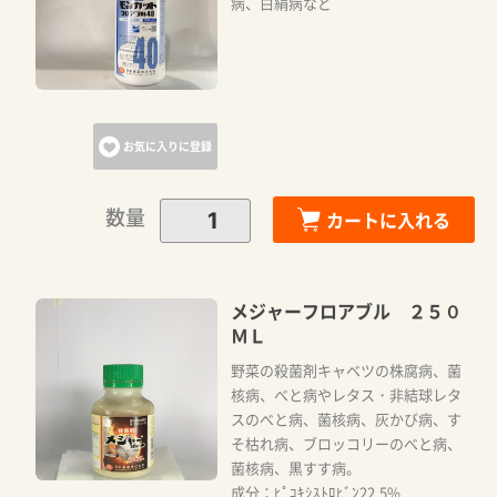
病、白絹病など
お気に入りに登録
数量
カートに入れる
メジャーフロアブル ２５０
ＭＬ
野菜の殺菌剤キャベツの株腐病、菌
核病、べと病やレタス・非結球レタ
スのべと病、菌核病、灰かび病、す
そ枯れ病、ブロッコリーのべと病、
菌核病、黒すす病。
成分：ﾋﾟｺｷｼｽﾄﾛﾋﾞﾝ22.5%