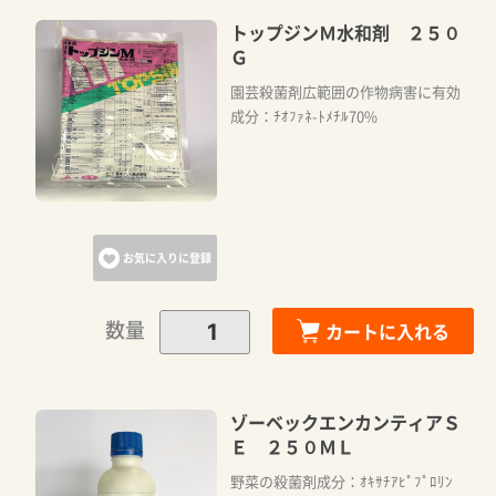
トップジンＭ水和剤 ２５０
Ｇ
園芸殺菌剤広範囲の作物病害に有効
成分：ﾁｵﾌｧﾈ-ﾄﾒﾁﾙ70%
お気に入りに登録
数量
カートに入れる
ゾーベックエンカンティアＳ
Ｅ ２５０ＭＬ
野菜の殺菌剤成分：ｵｷｻﾁｱﾋﾟﾌﾟﾛﾘﾝ