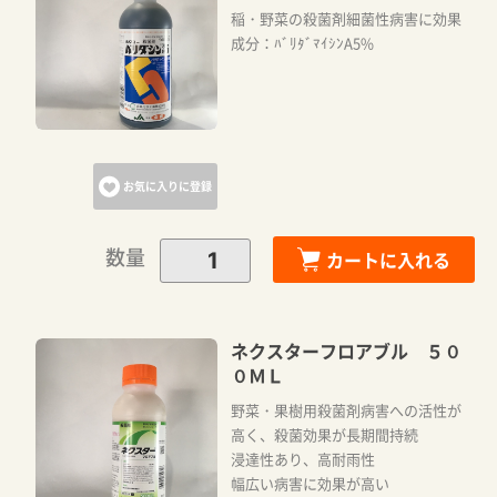
稲・野菜の殺菌剤細菌性病害に効果
成分：ﾊﾞﾘﾀﾞﾏｲｼﾝA5%
カートに追加しました。
カートへ進む
お気に入りに登録
お買い物を続ける
数量
カートに入れる
ネクスターフロアブル ５０
０ＭＬ
野菜・果樹用殺菌剤病害への活性が
高く、殺菌効果が長期間持続
浸達性あり、高耐雨性
幅広い病害に効果が高い