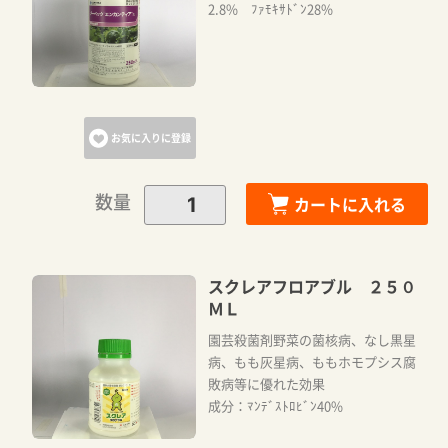
2.8% ﾌｧﾓｷｻﾄﾞﾝ28%
お気に入りに登録
数量
カートに入れる
スクレアフロアブル ２５０
ＭＬ
園芸殺菌剤野菜の菌核病、なし黒星
病、もも灰星病、ももホモプシス腐
敗病等に優れた効果
成分：ﾏﾝﾃﾞｽﾄﾛﾋﾞﾝ40%