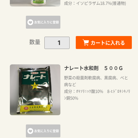
成分：イソピラザム18.7%(普通物)
お気に入りに登録
数量
カートに入れる
ナレート水和剤 ５００Ｇ
野菜の殺菌剤軟腐病、黒腐病、べと
病など
成分：ｵｷｿﾘﾆｯｸ酸10% 8-ﾋﾄﾞﾛｷｼｷﾉﾘ
ﾝ銅50%
お気に入りに登録