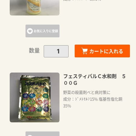
お気に入りに登録
数量
カートに入れる
フェスティバルＣ水和剤 ５
００Ｇ
野菜の殺菌剤べと病対策に
成分：ｼﾞﾒﾄﾓﾙﾌ15% 塩基性塩化銅
35%