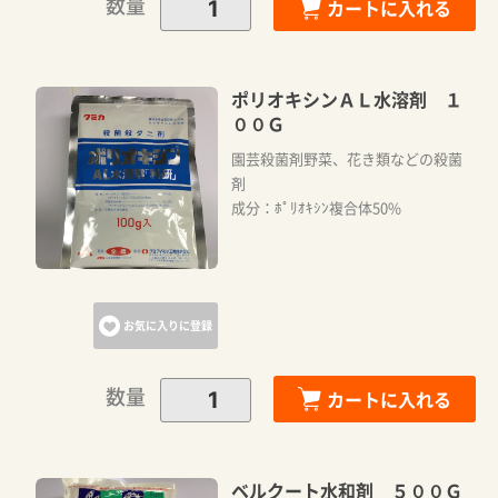
数量
カートに入れる
ポリオキシンＡＬ水溶剤 １
００Ｇ
園芸殺菌剤野菜、花き類などの殺菌
剤
成分：ﾎﾟﾘｵｷｼﾝ複合体50%
お気に入りに登録
数量
カートに入れる
ベルクート水和剤 ５００Ｇ