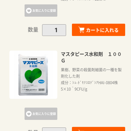
お気に入りに登録
数量
カートに入れる
マスタピース水和剤 １００
Ｇ
果樹、野菜の殺菌剤細菌の一種を製
剤化した剤
成分：ｼｭ-ﾄﾞﾓﾅｽﾛﾃﾞｼｱHAI-0804株
5×10＾9CFU/g
お気に入りに登録