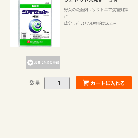
野菜の殺菌剤リゾクトニア病害対策
に
成分：ﾎﾟﾘｵｷｼﾝD亜鉛塩2.25%
お気に入りに登録
数量
カートに入れる