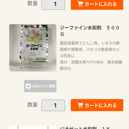
数量
カートに入れる
ジーファイン水和剤 ５００
Ｇ
園芸殺菌剤うどんこ病、レタスの軟
腐病や腐敗病、パセリの軟腐病など
の防除に
成分：炭酸水素ﾅﾄﾘｳﾑ46% 無水硫酸
銅30%
お気に入りに登録
数量
カートに入れる
ジオゼット水和剤 １Ｋ