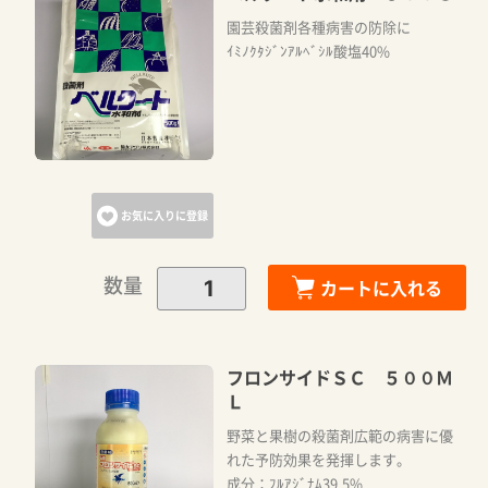
園芸殺菌剤各種病害の防除に
ｲﾐﾉｸﾀｼﾞﾝｱﾙﾍﾞｼﾙ酸塩40%
お気に入りに登録
数量
カートに入れる
フロンサイドＳＣ ５００Ｍ
Ｌ
野菜と果樹の殺菌剤広範の病害に優
れた予防効果を発揮します。
成分：ﾌﾙｱｼﾞﾅﾑ39.5%