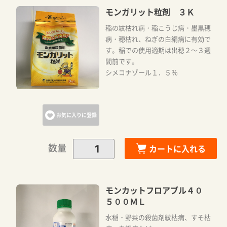
モンガリット粒剤 ３Ｋ
稲の紋枯れ病・稲こうじ病・墨黒穂
病・穂枯れ、ねぎの白絹病に有効で
す。稲での使用適期は出穂２～３週
間前です。
シメコナゾール１．５％
お気に入りに登録
数量
カートに入れる
モンカットフロアブル４０
５００ＭＬ
水稲・野菜の殺菌剤紋枯病、すそ枯