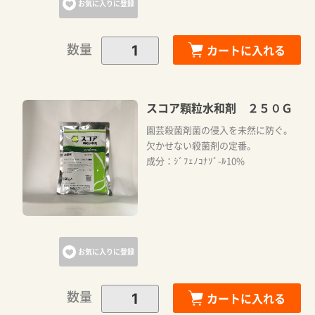
お気に入りに登録
数量
カートに入れる
スコア顆粒水和剤 ２５０Ｇ
園芸殺菌剤菌の侵入を未然に防ぐ。
欠かせない殺菌剤の定番。
成分：ｼﾞﾌｪﾉｺﾅｿﾞ-ﾙ10%
お気に入りに登録
数量
カートに入れる
カートに追加しました。