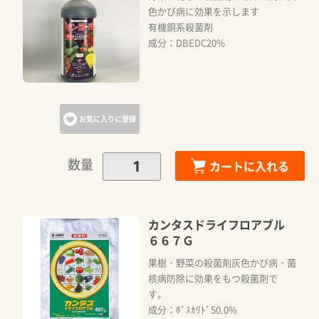
色かび病に効果を示します
有機銅系殺菌剤
成分：DBEDC20%
お気に入りに登録
数量
カートに入れる
カンタスドライフロアブル
６６７Ｇ
果樹・野菜の殺菌剤灰色かび病・菌
核病防除に効果をもつ殺菌剤で
す。
成分：ﾎﾞｽｶﾘﾄﾞ50.0%