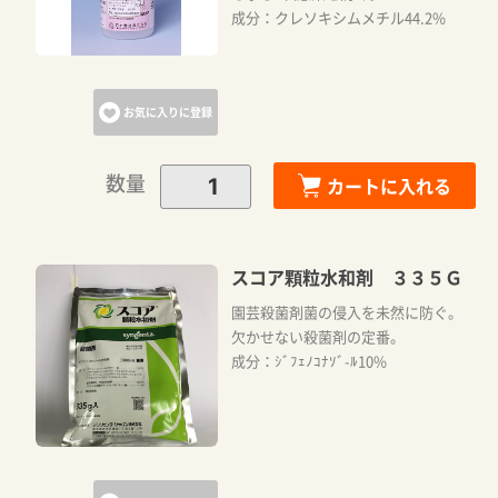
成分：クレソキシムメチル44.2%
お気に入りに登録
数量
カートに入れる
スコア顆粒水和剤 ３３５Ｇ
園芸殺菌剤菌の侵入を未然に防ぐ。
欠かせない殺菌剤の定番。
成分：ｼﾞﾌｪﾉｺﾅｿﾞ-ﾙ10%