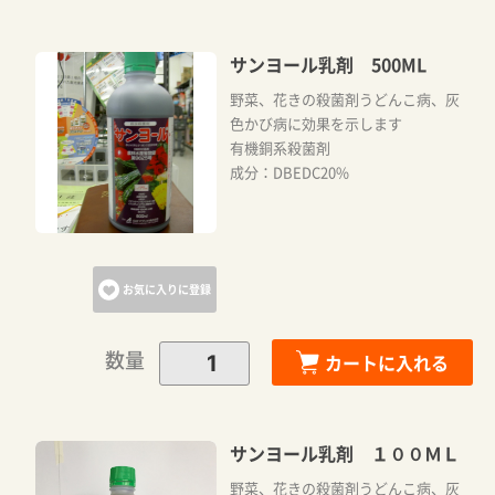
カートへ進む
サンヨール乳剤 500ML
野菜、花きの殺菌剤うどんこ病、灰
色かび病に効果を示します
お買い物を続ける
有機銅系殺菌剤
成分：DBEDC20%
お気に入りに登録
数量
カートに入れる
サンヨール乳剤 １００ＭＬ
野菜、花きの殺菌剤うどんこ病、灰