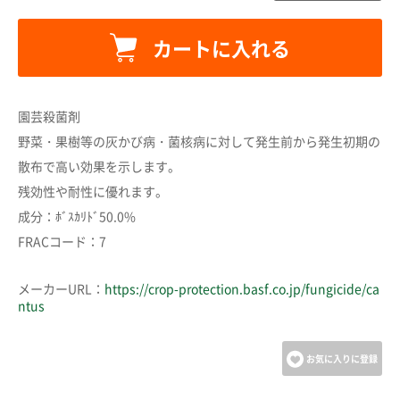
カートに入れる
カートに追加しました。
園芸殺菌剤
野菜・果樹等の灰かび病・菌核病に対して発生前から発生初期の
カートへ進む
散布で高い効果を示します。
残効性や耐性に優れます。
お買い物を続ける
成分：ﾎﾞｽｶﾘﾄﾞ50.0%
FRACコード：7
メーカーURL：
https://crop-protection.basf.co.jp/fungicide/ca
ntus
お気に入りに登録