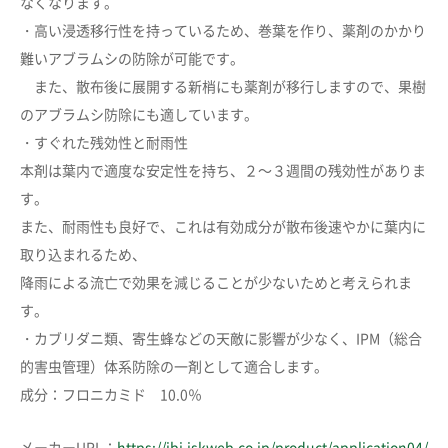
なくなります。
カートへ進む
・高い浸透移行性を持っているため、巻葉を作り、薬剤のかかり
難いアブラムシの防除が可能です。
お買い物を続ける
また、散布後に展開する新梢にも薬剤が移行しますので、果樹
のアブラムシ防除にも適しています。
・すぐれた残効性と耐雨性
本剤は葉内で適度な安定性を持ち、２～３週間の残効性がありま
す。
また、耐雨性も良好で、これは有効成分が散布後速やかに葉内に
取り込まれるため、
降雨による流亡で効果を減じることが少ないためと考えられま
す。
・カブリダニ類、寄生蜂などの天敵に影響が少なく、IPM（総合
的害虫管理）体系防除の一剤として適合します。
成分：フロニカミド 10.0％
メーカーURL：
https://ibj.iskweb.co.jp/product/application04/