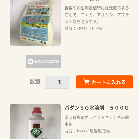
野菜の殺虫剤定植時に株元散布する
ことで、コナガ、アオムシ、アブラ
ムシ類を防除する。
成分：ｱｾﾀﾐﾌﾟﾘﾄﾞ2%
お気に入りに登録
数量
カートに入れる
パダンＳＧ水溶剤 ５００Ｇ
園芸殺虫剤ネライストキシン系の殺
虫剤
成分：ｶﾙﾀｯﾌﾟ塩酸塩75%