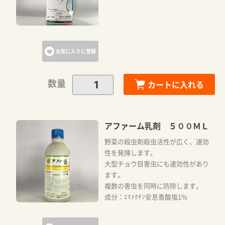
お気に入りに登録
数量
カートに入れる
アファーム乳剤 ５００ＭＬ
野菜の殺虫剤殺虫活性が広く、速効
性を発揮します。
大型チョウ目害虫にも速効性があり
ます。
複数の害虫を同時に防除します。
成分：ｴﾏﾒｸﾁﾝ安息香酸塩1%