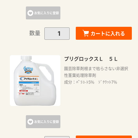
お気に入りに登録
数量
カートに入れる
プリグロックスＬ ５Ｌ
園芸除草剤根まで枯らさない非選択
性茎葉処理除草剤
成分：ﾊﾟﾗｺ-ﾄ5% ｼﾞｸﾜｯﾄ7%
お気に入りに登録