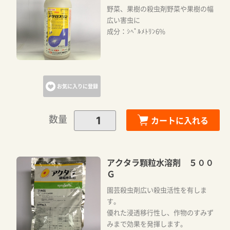
野菜、果樹の殺虫剤野菜や果樹の幅
広い害虫に
カートに追加しました。
成分：ｼﾍﾟﾙﾒﾄﾘﾝ6%
カートへ進む
お気に入りに登録
お買い物を続ける
数量
カートに入れる
アクタラ顆粒水溶剤 ５００
Ｇ
園芸殺虫剤広い殺虫活性を有しま
す。
優れた浸透移行性し、作物のすみず
みまで効果を発揮します。