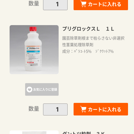
数量
カートに入れる
プリグロックスＬ １Ｌ
園芸除草剤根まで枯らさない非選択
性茎葉処理除草剤
成分：ﾊﾟﾗｺ-ﾄ5% ｼﾞｸﾜｯﾄ7%
お気に入りに登録
数量
カートに入れる
ダントツ粒剤 ３Ｋ