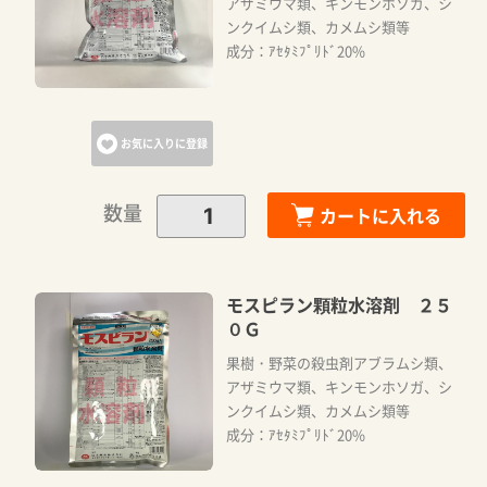
アザミウマ類、キンモンホソガ、シ
ンクイムシ類、カメムシ類等
成分：ｱｾﾀﾐﾌﾟﾘﾄﾞ20%
お気に入りに登録
数量
カートに入れる
モスピラン顆粒水溶剤 ２５
０Ｇ
果樹・野菜の殺虫剤アブラムシ類、
アザミウマ類、キンモンホソガ、シ
ンクイムシ類、カメムシ類等
成分：ｱｾﾀﾐﾌﾟﾘﾄﾞ20%