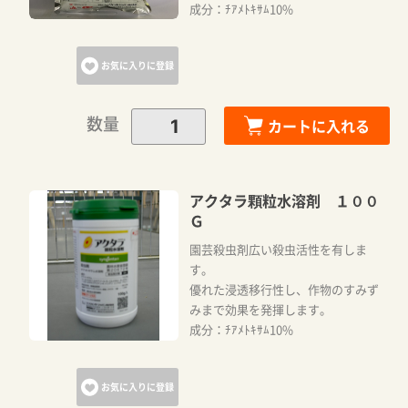
成分：ﾁｱﾒﾄｷｻﾑ10%
お気に入りに登録
数量
カートに入れる
アクタラ顆粒水溶剤 １００
Ｇ
園芸殺虫剤広い殺虫活性を有しま
す。
優れた浸透移行性し、作物のすみず
みまで効果を発揮します。
成分：ﾁｱﾒﾄｷｻﾑ10%
お気に入りに登録