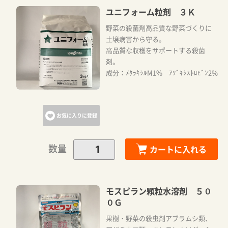
ユニフォーム粒剤 ３Ｋ
野菜の殺菌剤高品質な野菜づくりに
土壌病害から守る。
高品質な収穫をサポートする殺菌
剤。
成分：ﾒﾀﾗｷｼﾙM1% ｱｿﾞｷｼｽﾄﾛﾋﾞﾝ2%
お気に入りに登録
数量
カートに入れる
モスピラン顆粒水溶剤 ５０
０Ｇ
果樹・野菜の殺虫剤アブラムシ類、