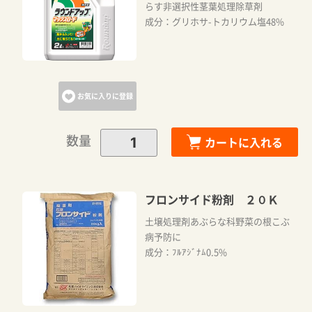
らす非選択性茎葉処理除草剤
成分：グリホサ-トカリウム塩48%
お気に入りに登録
数量
カートに入れる
フロンサイド粉剤 ２０Ｋ
土壌処理剤あぶらな科野菜の根こぶ
病予防に
成分：ﾌﾙｱｼﾞﾅﾑ0.5%