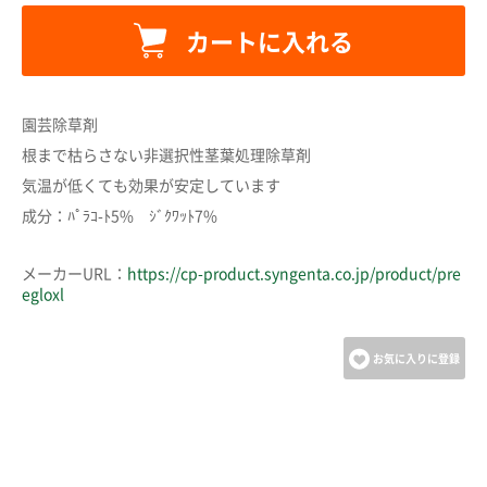
カートに入れる
カートに追加しました。
園芸除草剤
カートへ進む
根まで枯らさない非選択性茎葉処理除草剤
気温が低くても効果が安定しています
成分：ﾊﾟﾗｺ-ﾄ5% ｼﾞｸﾜｯﾄ7%
お買い物を続ける
メーカーURL：
https://cp-product.syngenta.co.jp/product/pre
egloxl
お気に入りに登録