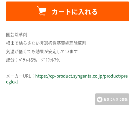
カートに入れる
カートに追加しました。
園芸除草剤
カートへ進む
根まで枯らさない非選択性茎葉処理除草剤
気温が低くても効果が安定しています
成分：ﾊﾟﾗｺ-ﾄ5% ｼﾞｸﾜｯﾄ7%
お買い物を続ける
メーカーURL：
https://cp-product.syngenta.co.jp/product/pre
egloxl
お気に入りに登録