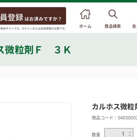
ホーム
商品検索
会
ス微粒剤Ｆ ３Ｋ
カルホス微粒
商品コード：
0400000
数量