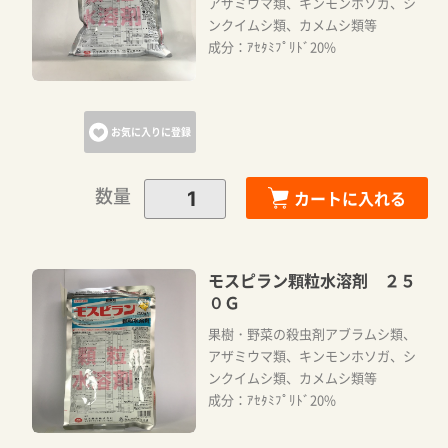
アザミウマ類、キンモンホソガ、シ
ンクイムシ類、カメムシ類等
成分：ｱｾﾀﾐﾌﾟﾘﾄﾞ20%
お気に入りに登録
数量
カートに入れる
モスピラン顆粒水溶剤 ２５
０Ｇ
果樹・野菜の殺虫剤アブラムシ類、
アザミウマ類、キンモンホソガ、シ
ンクイムシ類、カメムシ類等
成分：ｱｾﾀﾐﾌﾟﾘﾄﾞ20%