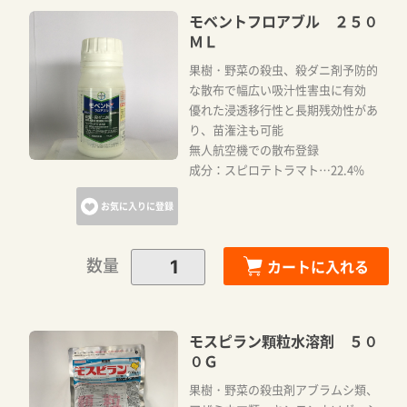
モベントフロアブル ２５０
ＭＬ
果樹・野菜の殺虫、殺ダニ剤予防的
な散布で幅広い吸汁性害虫に有効
優れた浸透移行性と長期残効性があ
り、苗潅注も可能
無人航空機での散布登録
成分：スピロテトラマト…22.4%
お気に入りに登録
数量
カートに入れる
モスピラン顆粒水溶剤 ５０
０Ｇ
果樹・野菜の殺虫剤アブラムシ類、