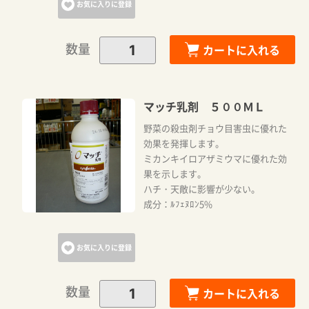
お気に入りに登録
数量
カートに入れる
マッチ乳剤 ５００ＭＬ
野菜の殺虫剤チョウ目害虫に優れた
効果を発揮します。
ミカンキイロアザミウマに優れた効
果を示します。
ハチ・天敵に影響が少ない。
成分：ﾙﾌｪﾇﾛﾝ5%
お気に入りに登録
数量
カートに入れる