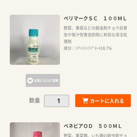
ベリマークＳＣ １００ＭＬ
野菜、果菜などの殺虫剤チョウ目害
虫や吸汁性害虫防除に有効な灌注処
理剤
成分：ｼｱﾝﾄﾗﾆﾘﾌﾟﾛ-ﾙ18.7%
お気に入りに登録
数量
カートに入れる
ベネビアＯＤ ５００ＭＬ
野菜、果菜類、いも類の殺虫剤チョ