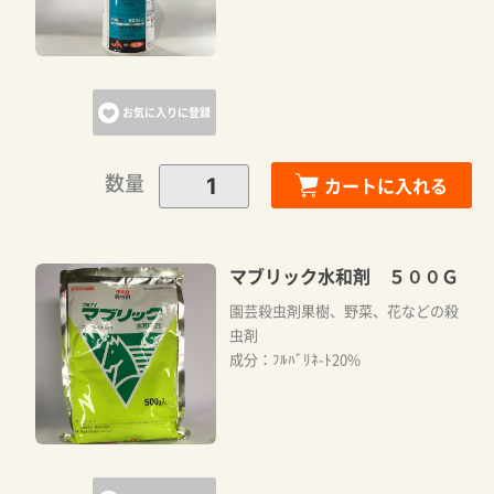
お気に入りに登録
数量
カートに入れる
マブリック水和剤 ５００Ｇ
園芸殺虫剤果樹、野菜、花などの殺
虫剤
成分：ﾌﾙﾊﾞﾘﾈ-ﾄ20%