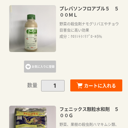
プレバソンフロアブル５ ５
００ＭＬ
野菜の殺虫剤ナモグリバエやチョウ
目害虫に高い効果
成分：ｸﾛﾗﾝﾄﾗﾆﾘﾌﾟﾛｰﾙ5%
お気に入りに登録
数量
カートに入れる
フェニックス顆粒水和剤 ５
００Ｇ
野菜、果樹の殺虫剤ハマキムシ類、