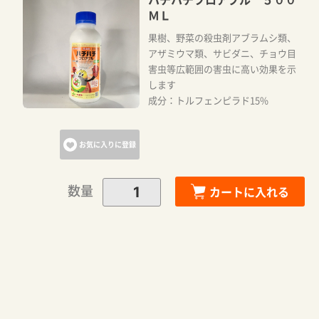
ＭＬ
果樹、野菜の殺虫剤アブラムシ類、
アザミウマ類、サビダニ、チョウ目
害虫等広範囲の害虫に高い効果を示
します
成分：トルフェンピラド15%
お気に入りに登録
数量
カートに入れる