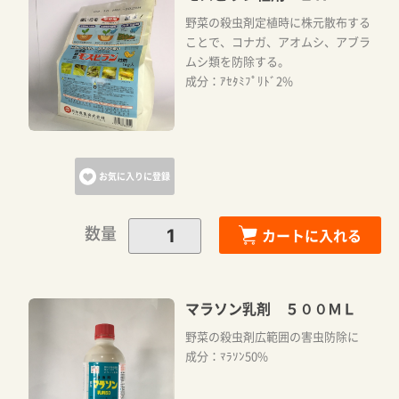
野菜の殺虫剤定植時に株元散布する
ことで、コナガ、アオムシ、アブラ
ムシ類を防除する。
成分：ｱｾﾀﾐﾌﾟﾘﾄﾞ2%
お気に入りに登録
数量
カートに入れる
マラソン乳剤 ５００ＭＬ
野菜の殺虫剤広範囲の害虫防除に
成分：ﾏﾗｿﾝ50%