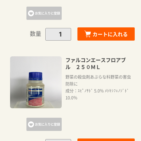
お気に入りに登録
数量
カートに入れる
ファルコンエースフロアブ
ル ２５０ＭＬ
野菜の殺虫剤あぶらな科野菜の害虫
防除に
成分：ｽﾋﾟﾉｻﾄﾞ 5.0％ ﾒﾄｷｼﾌｪﾉｼﾞﾄﾞ
10.0％
お気に入りに登録