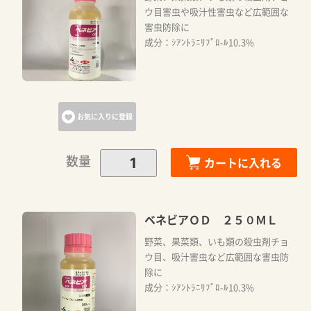
ウ目害虫や吸汁性害虫など広範囲な
害虫防除に
カートに追加しました。
成分：ｼｱﾝﾄﾗﾆﾘﾌﾟﾛ-ﾙ10.3%
カートへ進む
お気に入りに登録
お買い物を続ける
数量
カートに入れる
ベネビアＯＤ ２５０ＭＬ
野菜、果菜類、いも類の殺虫剤チョ
ウ目、吸汁害虫など広範囲な害虫防
除に
成分：ｼｱﾝﾄﾗﾆﾘﾌﾟﾛ-ﾙ10.3%