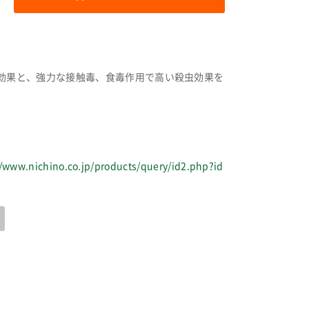
効果と、強力な接触毒、食毒作用で高い殺虫効果を
//www.nichino.co.jp/products/query/id2.php?id