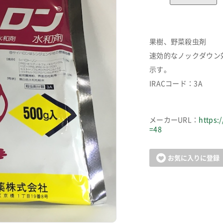
果樹、野菜殺虫剤
速効的なノックダウン
示す。
IRACコード：3A
メーカーURL：
https:
=48
お気に入りに登録
カートに追加しました。
お買い物を続ける
カートへ進む