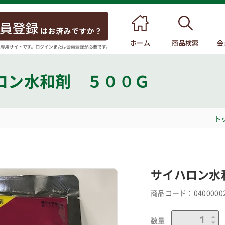
ホーム
商品検索
会
ロン水和剤 ５００Ｇ
ト
サイハロン水
商品コード：
0400000
数量