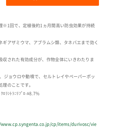
理※1回で、定植後約1ヵ月間高い防虫効果が持続
ネギアザミウマ、アブラムシ類、タネバエまで効く
吸収された有効成分が、作物全体にいきわたりま
は、ジョウロや動噴で、セルトレイやペーパーポッ
処理のことです。
ﾛﾗﾝﾄﾗﾆﾘﾌﾟﾛ-ﾙ8.7%
//www.cp.syngenta.co.jp/cp/items/durivosc/vie