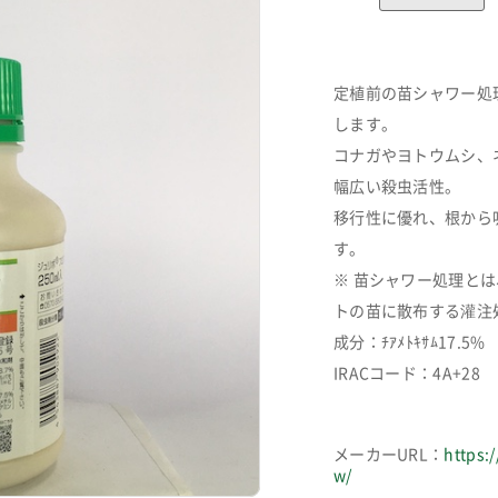
定植前の苗シャワー処
します。
コナガやヨトウムシ、
幅広い殺虫活性。
移行性に優れ、根から
す。
※ 苗シャワー処理と
トの苗に散布する灌注
成分：ﾁｱﾒﾄｷｻﾑ17.5% ｸ
IRACコード：4A+28
カートに追加しました。
メーカーURL：
https:
w/
お買い物を続ける
カートへ進む