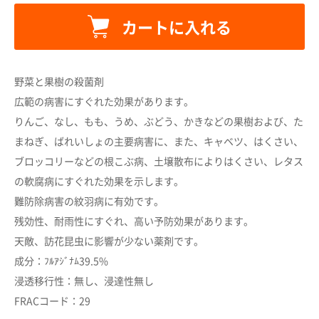
カートに入れる
野菜と果樹の殺菌剤
広範の病害にすぐれた効果があります。
りんご、なし、もも、うめ、ぶどう、かきなどの果樹および、た
カートに追加しました。
まねぎ、ばれいしょの主要病害に、また、キャベツ、はくさい、
ブロッコリーなどの根こぶ病、土壌散布によりはくさい、レタス
カートへ進む
の軟腐病にすぐれた効果を示します。
難防除病害の紋羽病に有効です。
残効性、耐雨性にすぐれ、高い予防効果があります。
お買い物を続ける
天敵、訪花昆虫に影響が少ない薬剤です。
成分：ﾌﾙｱｼﾞﾅﾑ39.5%
浸透移行性：無し、浸達性無し
FRACコード：29