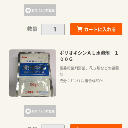
お気に入りに登録
数量
カートに入れる
ポリオキシンＡＬ水溶剤 １
００Ｇ
園芸殺菌剤野菜、花き類などの殺菌
剤
成分：ﾎﾟﾘｵｷｼﾝ複合体50%
お気に入りに登録