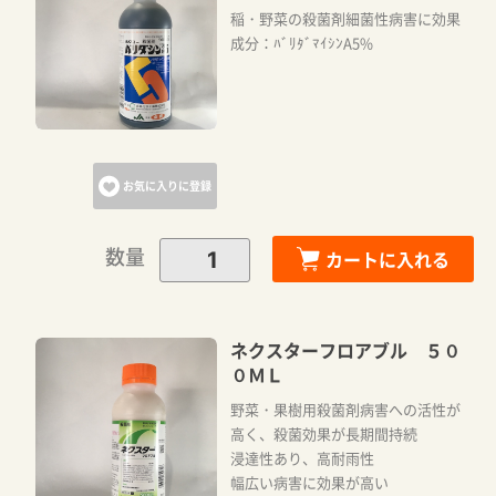
稲・野菜の殺菌剤細菌性病害に効果
成分：ﾊﾞﾘﾀﾞﾏｲｼﾝA5%
カートに追加しました。
カートへ進む
お気に入りに登録
お買い物を続ける
数量
カートに入れる
ネクスターフロアブル ５０
０ＭＬ
野菜・果樹用殺菌剤病害への活性が
高く、殺菌効果が長期間持続
浸達性あり、高耐雨性
幅広い病害に効果が高い