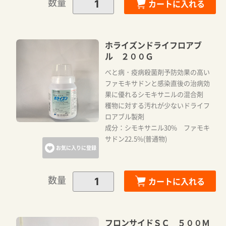
数量
カートに入れる
ホライズンドライフロアブ
ル ２００Ｇ
べと病・疫病殺菌剤予防効果の高い
ファモキサドンと感染直後の治病効
果に優れるシモキサニルの混合剤
穫物に対する汚れが少ないドライフ
ロアブル製剤
成分：シモキサニル30% ファモキ
サドン22.5%(普通物)
お気に入りに登録
数量
カートに入れる
フロンサイドＳＣ ５００Ｍ