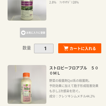
2.8% ﾌｧﾓｷｻﾄﾞﾝ28%
お気に入りに登録
数量
カートに入れる
ストロビーフロアブル ５０
０ＭＬ
野菜の殺菌剤QoI系の殺菌剤。
予防効果に加えて胞子形成阻害効果
も示し2次感染を防ぐ。
成分：クレソキシムメチル44.2%