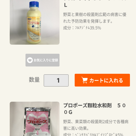
Ｌ
野菜と果樹の殺菌剤広範の病害に優
れた予防効果を発揮します。
成分：ﾌﾙｱｼﾞﾅﾑ39.5%
お気に入りに登録
数量
カートに入れる
プロポーズ顆粒水和剤 ５０
０Ｇ
野菜、果菜類の殺菌剤2成分で各種病
害に高い効果。
成分：ﾍﾞﾝﾁｱﾊﾞﾘｶﾙﾌﾞｲｿﾌﾟﾛﾋﾟﾙ5%