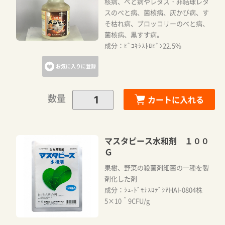
核病、べと病やレタス・非結球レタ
スのべと病、菌核病、灰かび病、す
そ枯れ病、ブロッコリーのべと病、
菌核病、黒すす病。
成分：ﾋﾟｺｷｼｽﾄﾛﾋﾞﾝ22.5%
お気に入りに登録
数量
カートに入れる
マスタピース水和剤 １００
Ｇ
果樹、野菜の殺菌剤細菌の一種を製
剤化した剤
成分：ｼｭ-ﾄﾞﾓﾅｽﾛﾃﾞｼｱHAI-0804株
5×10＾9CFU/g