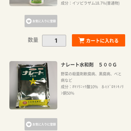
成分：イソピラザム18.7%(普通物)
お気に入りに登録
数量
カートに入れる
ナレート水和剤 ５００Ｇ
野菜の殺菌剤軟腐病、黒腐病、べと
病など
成分：ｵｷｿﾘﾆｯｸ酸10% 8-ﾋﾄﾞﾛｷｼｷﾉﾘ
ﾝ銅50%
お気に入りに登録