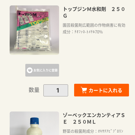
トップジンＭ水和剤 ２５０
Ｇ
園芸殺菌剤広範囲の作物病害に有効
成分：ﾁｵﾌｧﾈ-ﾄﾒﾁﾙ70%
お気に入りに登録
数量
カートに入れる
ゾーベックエンカンティアＳ
Ｅ ２５０ＭＬ
野菜の殺菌剤成分：ｵｷｻﾁｱﾋﾟﾌﾟﾛﾘﾝ