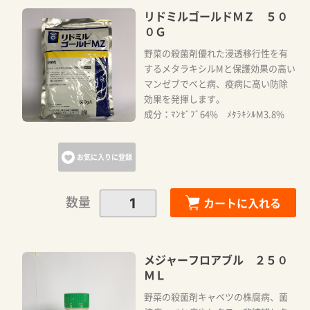
リドミルゴールドＭＺ ５０
０Ｇ
野菜の殺菌剤優れた浸透移行性を有
するメタラキシルMと保護効果の高い
マンゼブでべと病、疫病に高い防除
効果を発揮します。
成分：ﾏﾝｾﾞﾌﾞ64% ﾒﾀﾗｷｼﾙM3.8%
お気に入りに登録
数量
カートに入れる
メジャーフロアブル ２５０
ＭＬ
野菜の殺菌剤キャベツの株腐病、菌