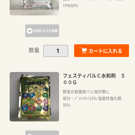
TPN50%
お気に入りに登録
数量
カートに入れる
フェスティバルＣ水和剤 ５
００Ｇ
野菜の殺菌剤べと病対策に
成分：ｼﾞﾒﾄﾓﾙﾌ15% 塩基性塩化銅
35%