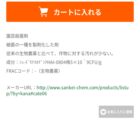
カートに入れる
カートに追加しました。
園芸殺菌剤
細菌の一種を製剤化した剤
カートへ進む
従来の生物農薬と比べて、作物に対する汚れが少ない。
成分：ｼｭ-ﾄﾞﾓﾅｽﾛﾃﾞｼｱHAI-0804株5×10＾9CFU/g
お買い物を続ける
FRACコード：-（生物農薬）
メーカーURL：
http://www.sankei-chem.com/products/listu
p/?by=kana#cate06
お気に入りに登録