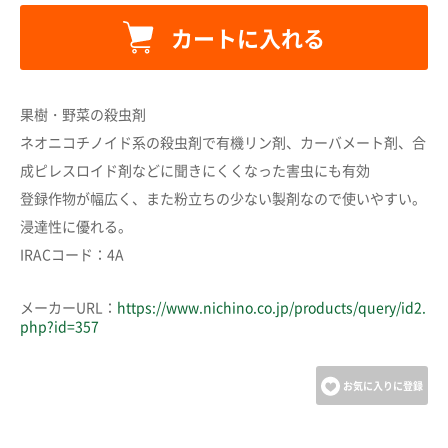
カートに入れる
カートに追加しました。
果樹・野菜の殺虫剤
ネオニコチノイド系の殺虫剤で有機リン剤、カーバメート剤、合
カートへ進む
成ピレスロイド剤などに聞きにくくなった害虫にも有効
登録作物が幅広く、また粉立ちの少ない製剤なので使いやすい。
浸達性に優れる。
お買い物を続ける
IRACコード：4A
メーカーURL：
https://www.nichino.co.jp/products/query/id2.
php?id=357
お気に入りに登録