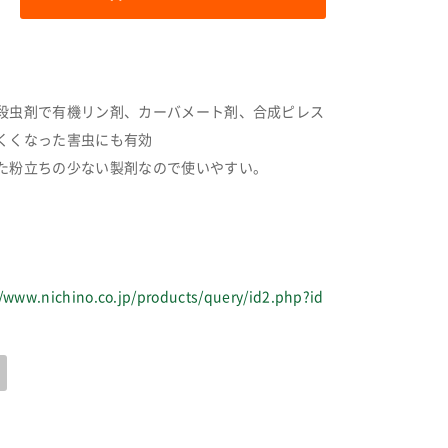
殺虫剤で有機リン剤、カーバメート剤、合成ピレス
くくなった害虫にも有効
た粉立ちの少ない製剤なので使いやすい。
//www.nichino.co.jp/products/query/id2.php?id