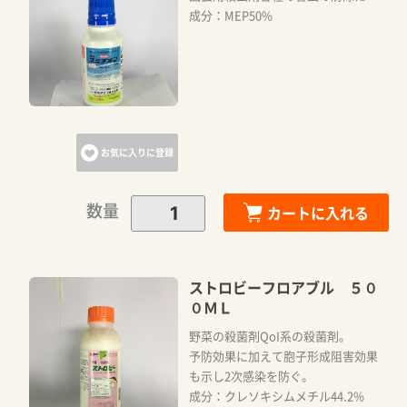
成分：MEP50%
カートに追加しました。
カートへ進む
お気に入りに登録
お買い物を続ける
数量
カートに入れる
ストロビーフロアブル ５０
０ＭＬ
野菜の殺菌剤QoI系の殺菌剤。
予防効果に加えて胞子形成阻害効果
も示し2次感染を防ぐ。
成分：クレソキシムメチル44.2%