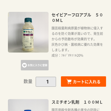
セイビアーフロアブル ５０
０ＭＬ
園芸殺菌剤病原菌が植物体に侵入す
るのを防ぐ効果が高いので、発生前
からの予防散布が効果的です。
灰色かび病・菌核病に優れた効果を
しまします。
成分：ﾌﾙｼﾞｵｷｿﾆﾙ20%
お気に入りに登録
数量
カートに入れる
スミチオン乳剤 １００ＭＬ
園芸用殺虫剤各種の害虫の防除に