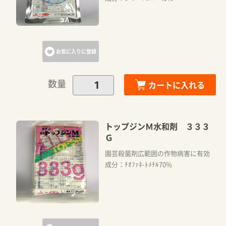
お気に入りに登録
数量
カートに入れる
トップジンＭ水和剤 ３３３
Ｇ
園芸殺菌剤広範囲の作物病害に有効
成分：ﾁｵﾌｧﾈ-ﾄﾒﾁﾙ70%