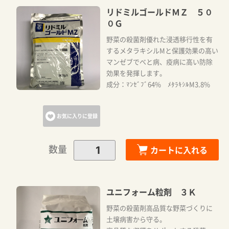
リドミルゴールドＭＺ ５０
０Ｇ
野菜の殺菌剤優れた浸透移行性を有
するメタラキシルMと保護効果の高い
マンゼブでべと病、疫病に高い防除
効果を発揮します。
成分：ﾏﾝｾﾞﾌﾞ64% ﾒﾀﾗｷｼﾙM3.8%
お気に入りに登録
数量
カートに入れる
ユニフォーム粒剤 ３Ｋ
野菜の殺菌剤高品質な野菜づくりに
土壌病害から守る。