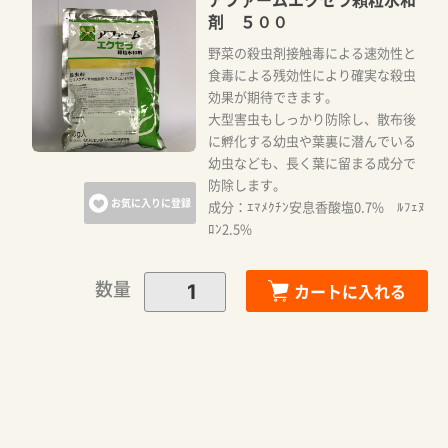
剤 ５００
野菜の殺虫剤接触毒による速効性と
食毒による残効性により確実な殺虫
効果が期待できます。
大型害虫もしっかり防除し、散布後
に孵化する幼虫や葉裏に潜んでいる
幼虫なども、長く葉に留まる成分で
防除します。
お気に入りに登録
成分：ｴﾏﾒｸﾁﾝ安息香酸塩0.7% ﾙﾌｪﾇ
ﾛﾝ2.5%
数量
カートに入れる