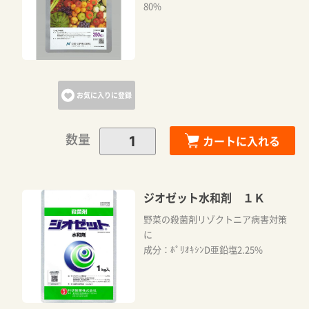
80%
お気に入りに登録
数量
カートに入れる
ジオゼット水和剤 １Ｋ
野菜の殺菌剤リゾクトニア病害対策
に
成分：ﾎﾟﾘｵｷｼﾝD亜鉛塩2.25%