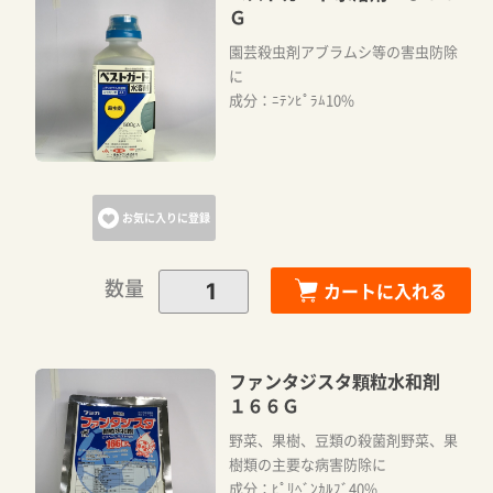
Ｇ
園芸殺虫剤アブラムシ等の害虫防除
に
成分：ﾆﾃﾝﾋﾟﾗﾑ10%
お気に入りに登録
数量
カートに入れる
ファンタジスタ顆粒水和剤
１６６Ｇ
野菜、果樹、豆類の殺菌剤野菜、果
樹類の主要な病害防除に
成分：ﾋﾟﾘﾍﾞﾝｶﾙﾌﾞ40%