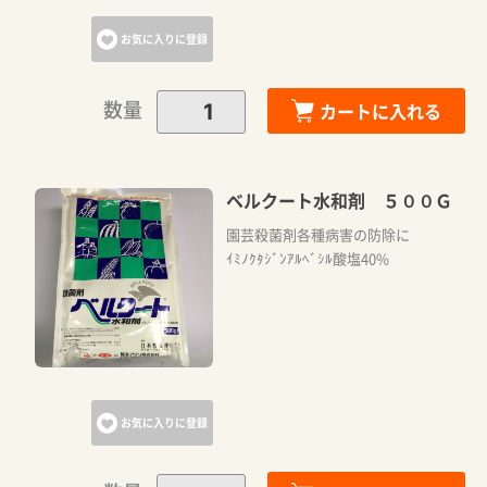
お気に入りに登録
数量
カートに入れる
ベルクート水和剤 ５００Ｇ
園芸殺菌剤各種病害の防除に
ｲﾐﾉｸﾀｼﾞﾝｱﾙﾍﾞｼﾙ酸塩40%
お気に入りに登録