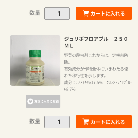
数量
カートに入れる
ジュリボフロアブル ２５０
ＭＬ
野菜の殺虫剤これからは、定植前防
除。
有効成分が作物全体にいきわたる優
れた移行性を示します。
成分：ﾁｱﾒﾄｷｻﾑ17.5% ｸﾛﾗﾝﾄﾗﾆﾘﾌﾟﾛ-
ﾙ8.7%
お気に入りに登録
数量
カートに入れる