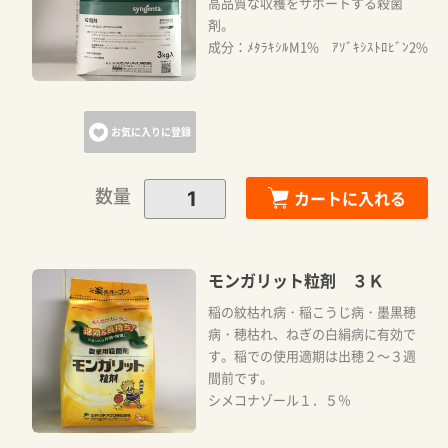
高品質な収穫をサポートする殺菌
剤。
成分：ﾒﾀﾗｷｼﾙM1% ｱｿﾞｷｼｽﾄﾛﾋﾞﾝ2%
お気に入りに登録
数量
カートに入れる
モンガリット粒剤 ３Ｋ
稲の紋枯れ病・稲こうじ病・墨黒穂
病・穂枯れ、ねぎの白絹病に有効で
す。稲での使用適期は出穂２～３週
間前です。
シメコナゾール１．５％