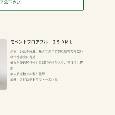
了承下さい。
モベントフロアブル ２５０ＭＬ
果樹・野菜の殺虫、殺ダニ剤予防的な散布で幅広い
吸汁性害虫に有効
優れた浸透移行性と長期残効性があり、苗潅注も可
能
無人航空機での散布登録
成分：スピロテトラマト…22.4%