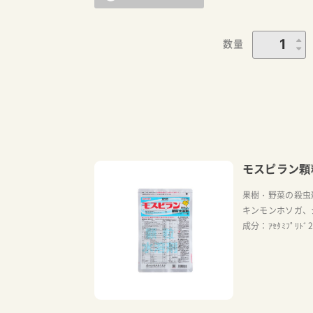
数量
モスピラン顆
果樹・野菜の殺虫
キンモンホソガ、
成分：ｱｾﾀﾐﾌﾟﾘﾄﾞ