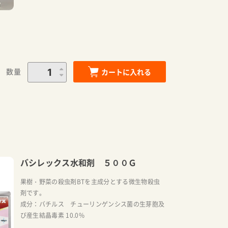
数量
カートに入れる
バシレックス水和剤 ５００Ｇ
果樹・野菜の殺虫剤BTを主成分とする微生物殺虫
剤です。
成分：バチルス チューリンゲンシス菌の生芽胞及
び産生結晶毒素 10.0%