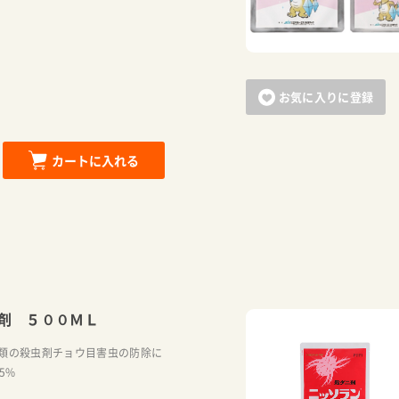
お気に入りに登録
カートに入れる
剤 ５００ＭＬ
類の殺虫剤チョウ目害虫の防除に
ﾝ5%