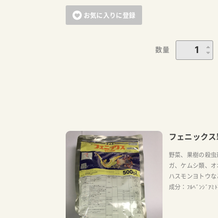
お気に入りに登録
数量
フェニックス
野菜、果樹の殺虫
ガ、ケムシ類、オ
ハスモンヨトウな
成分：ﾌﾙﾍﾞﾝｼﾞｱﾐ