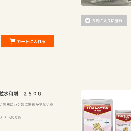
お買い物を続ける
カートへ進む
お気に入りに登録
カートに入れる
粒水和剤 ２５０Ｇ
い害虫にハチ類に影響が少ない薬
ド…30.0%