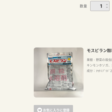
数量
モスピラン顆
果樹・野菜の殺虫
キンモンホソガ、
成分：ｱｾﾀﾐﾌﾟﾘﾄﾞ
お気に入りに登録